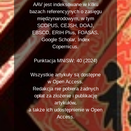
AAV jest indeksowane w kilku
bazach referencyjnych o zasięgu
międzynarodowym, w tym
SCOPUS, CEJSH, DOAJ,
EBSCO, ERIH Plus, FOASAS,
Google Scholar, Index
Copernicus.
Punktacja MNiSW: 40 (2024)
Wszystkie artykuły są dostępne
w Open Access.
Redakcja nie pobiera żadnych
opłat za złożenie i publikację
artykułów,
a także ich udostępnienie w Open
Access.